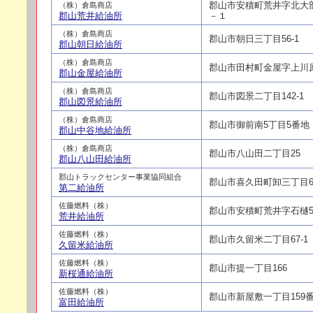
郡山市安積町荒井字北大
（株）倉島商店
郡山荒井給油所
－１
（株）倉島商店
郡山市朝日三丁目56-1
郡山朝日給油所
（株）倉島商店
郡山市田村町金屋字上川原2
郡山金屋給油所
（株）倉島商店
郡山市図景二丁目142-1
郡山図景給油所
（株）倉島商店
郡山市御前南5丁目5番地
郡山中谷地給油所
（株）倉島商店
郡山市八山田二丁目25
郡山八山田給油所
郡山トラックセンター事業協同組合
郡山市喜久田町卸三丁目
第二給油所
佐藤燃料（株）
郡山市安積町荒井字石樋58
荒井給油所
佐藤燃料（株）
郡山市久留米二丁目67-1
久留米給油所
佐藤燃料（株）
郡山市提一丁目166
新桜通給油所
佐藤燃料（株）
郡山市新屋敷一丁目159
富田給油所