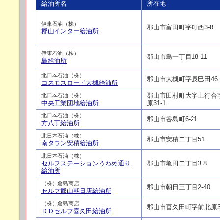
給油所名
所在地
伊東石油（株）
郡山市富田町字町西3-8
郡山インター給油所
伊東石油（株）
郡山市島一丁目18-11
島給油所
北日本石油（株）
郡山市大槻町字辰巳田46
コスモスロード大槻給油所
郡山市田村町大字上行合
北日本石油（株）
中央工業団地給油所
原31-1
北日本石油（株）
郡山市谷島町6-21
方八丁給油所
北日本石油（株）
郡山市安積二丁目51
南タウン安積給油所
北日本石油（株）
セルフステーションうねめ通り
郡山市亀田二丁目3-8
給油所
（株）倉島商店
郡山市朝日三丁目2-40
セルフ郡山朝日店給油所
（株）倉島商店
郡山市喜久田町字前北原3
ＤＤセルフ喜久田給油所