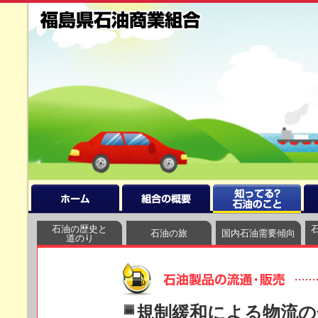
石油の歴史と
石油の旅
国内石油需要傾向
道のり
規制緩和による物流の