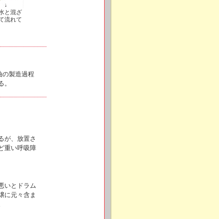
水と混ざ
て流れて
油の製造過程
る。
るが、放置さ
ど重い呼吸障
悪いとドラム
壌に元々含ま
。