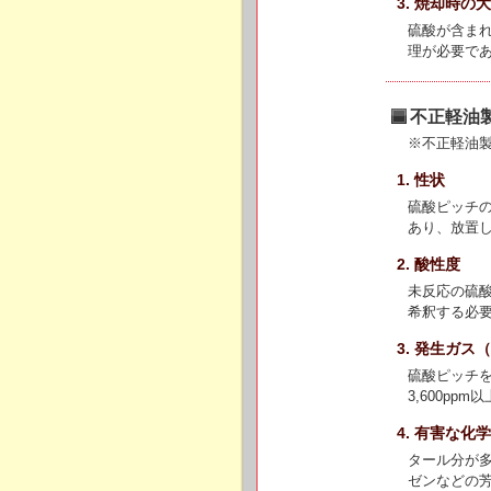
3. 焼却時
硫酸が含ま
理が必要で
不正軽油
※不正軽油
1. 性状
硫酸ピッチの
あり、放置
2. 酸性度
未反応の硫
希釈する必
3. 発生ガス
硫酸ピッチ
3,600pp
4. 有害な化
タール分が
ゼンなどの