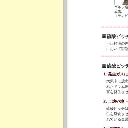
ゴルフ場
ム缶。
（テレビ
硫酸ピッ
不正軽油の
において識
硫酸ピッ
1. 発生ガス
大気中に放
れたドラム
害を発生さ
2. 土壌や地
硫酸ピッチ
缶を腐食さ
れている金