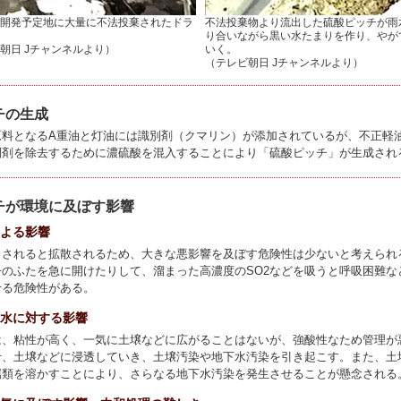
開発予定地に大量に不法投棄されたドラ
不法投棄物より流出した硫酸ピッチが雨
り合いながら黒い水たまりを作り、やが
朝日 Jチャンネルより）
いく。
（テレビ朝日 Jチャンネルより）
チの生成
原料となるA重油と灯油には識別剤（クマリン）が添加されているが、不正軽
別剤を除去するために濃硫酸を混入することにより「硫酸ピッチ」が生成され
チが環境に及ぼす影響
による影響
出されると拡散されるため、大きな悪影響を及ぼす危険性は少ないと考えられ
缶のふたを急に開けたりして、溜まった高濃度のSO2などを吸うと呼吸困難な
せる危険性がある。
下水に対する影響
は、粘性が高く、一気に土壌などに広がることはないが、強酸性なため管理が
せ、土壌などに浸透していき、土壌汚染や地下水汚染を引き起こす。また、土
属類を溶かすことにより、さらなる地下水汚染を発生させることが懸念される