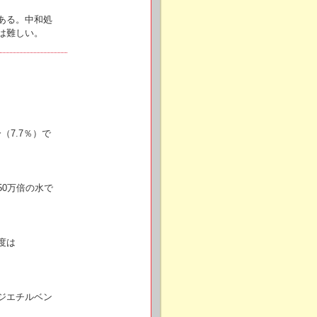
ある。中和処
は難しい。
（7.7％）で
0万倍の水で
度は
ジエチルベン