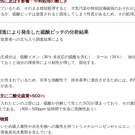
の大気に及ぼす影響・中和処理の難しさ
れているため、そのまま焼却処理すると、大気汚染や焼却設備破損のおそれが
あるが、硫酸ピッチは放置されると固化してしまう性質があるため、その処理
製造により発生した硫酸ピッチの分析結果
製造業者への立ち入り調査結果による
主成分は、硫酸イオン（36％:未反応の硫酸を含む）、タール（34％）、油分
しておくと油分の揮発等により粘性が増して、固化する。
酸が含まれているため、非常な強酸性で、排水基準に適合させるためには、約5
要がある。
（主に二酸化硫黄<SO2>）
を入れたビンの上部には、硫酸が分解して生じたSO2が溜まっており、その濃
m以上である。（400～500ppm:短時間で生命に危険性あり）
学物質
多いため吸入毒性や水生生物への毒性を持つトリメチルベンゼンやトルエン、
芳香族炭化水素類を含んでいる。