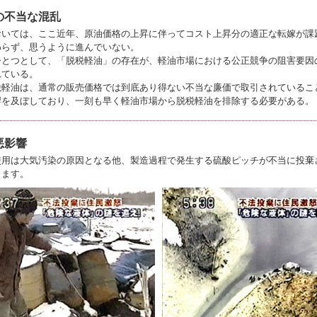
の不当な混乱
おいては、ここ近年、原油価格の上昇に伴ってコスト上昇分の適正な転嫁が課
わらず、思うように進んでいない。
ひとつとして、「脱税軽油」の存在が、軽油市場における公正競争の阻害要因
れている。
税軽油は、通常の販売価格では到底あり得ない不当な廉価で取引されているこ
響を及ぼしており、一刻も早く軽油市場から脱税軽油を排除する必要がある。
悪影響
使用は大気汚染の原因となる他、製造過程で発生する硫酸ピッチが不当に投棄
ります。