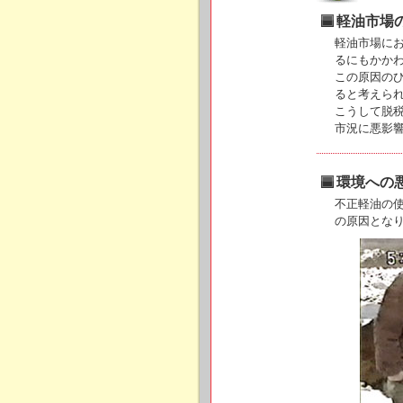
軽油市場
軽油市場に
るにもかか
この原因の
ると考えら
こうして脱
市況に悪影
環境への
不正軽油の
の原因とな